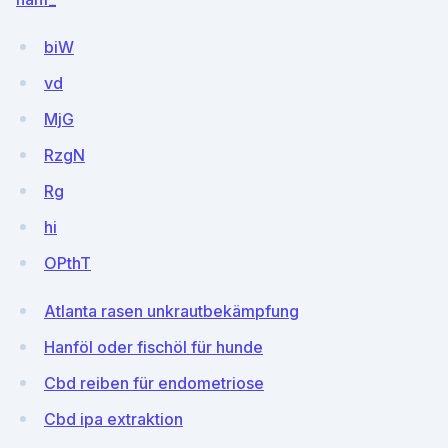
biW
vd
MjG
RzgN
Rg
hi
OPthT
Atlanta rasen unkrautbekämpfung
Hanföl oder fischöl für hunde
Cbd reiben für endometriose
Cbd ipa extraktion