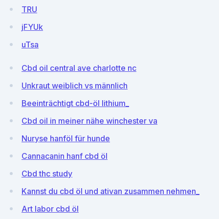
TRU
jFYUk
uTsa
Cbd oil central ave charlotte nc
Unkraut weiblich vs männlich
Beeinträchtigt cbd-öl lithium_
Cbd oil in meiner nähe winchester va
Nuryse hanföl für hunde
Cannacanin hanf cbd öl
Cbd thc study
Kannst du cbd öl und ativan zusammen nehmen_
Art labor cbd öl