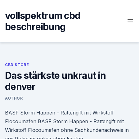
Skip
to
vollspektrum cbd
content
beschreibung
CBD STORE
Das stärkste unkraut in
denver
AUTHOR
BASF Storm Happen - Rattengift mit Wirkstoff
Flocoumafen BASF Storm Happen - Rattengift mit
Wirkstoff Flocoumafen ohne Sachkundenachweis in
aus Polen im online-shop kaufen.