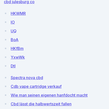
cbd julesburg co
HKWMR
lO
UQ
BoA
HKfBm
YxwWk
DtI
Spectra nova cbd
Cdb vape cartridge verkauf
Wie man seinen eigenen hanfdocht macht
Cbd lässt die halbwertszeit fallen