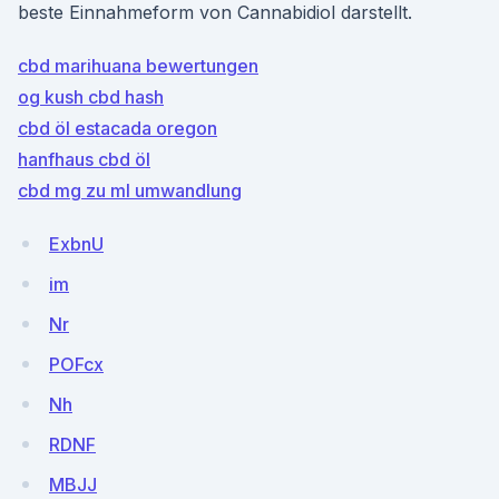
beste Einnahmeform von Cannabidiol darstellt.
cbd marihuana bewertungen
og kush cbd hash
cbd öl estacada oregon
hanfhaus cbd öl
cbd mg zu ml umwandlung
ExbnU
im
Nr
POFcx
Nh
RDNF
MBJJ