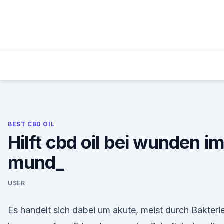
Skip
to
content
BEST CBD OIL
Hilft cbd oil bei wunden i
mund_
USER
Es handelt sich dabei um akute, meist durch Bakteri