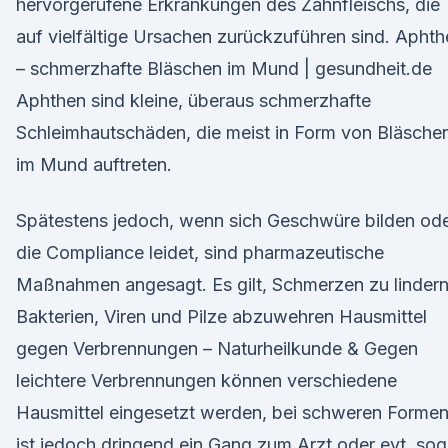
hervorgerufene Erkrankungen des Zahnfleischs, die
auf vielfältige Ursachen zurückzuführen sind. Apht
– schmerzhafte Bläschen im Mund | gesundheit.de
Aphthen sind kleine, überaus schmerzhafte
Schleimhautschäden, die meist in Form von Bläsche
im Mund auftreten.
Spätestens jedoch, wenn sich Geschwüre bilden od
die Compliance leidet, sind pharmazeutische
Maßnahmen angesagt. Es gilt, Schmerzen zu lindern
Bakterien, Viren und Pilze abzuwehren Hausmittel
gegen Verbrennungen – Naturheilkunde & Gegen
leichtere Verbrennungen können verschiedene
Hausmittel eingesetzt werden, bei schweren Forme
ist jedoch dringend ein Gang zum Arzt oder evt. sog