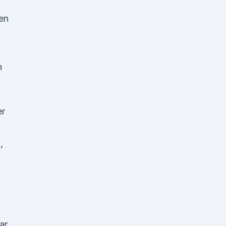
hen
n
er
,
n
ar