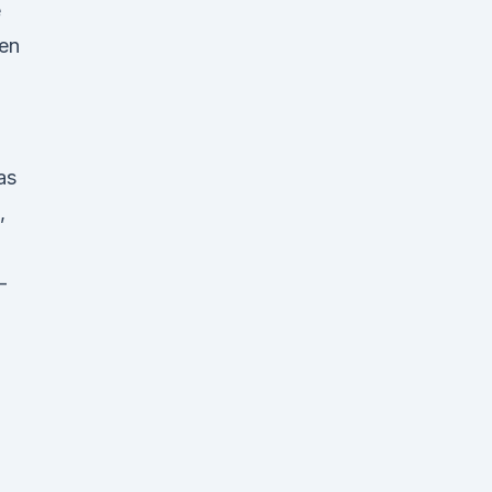
e
en
as
,
-
n