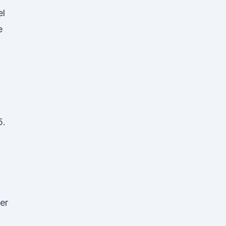
el
e
5.
er